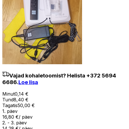
Vajad kohaletoomist? Helista +372 5694
6686.
Loe lisa
Minut
0,14 €
Tund
8,40 €
Tagatis
50,00 €
1. päev
16,80 €
/ päev
2. - 3. päev
14,28 €
/ päev