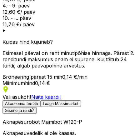
4. - 9. päev
12,60 €
/ päev
10. - ... päev
11,76 €
/ päev
Kuidas hind kujuneb?
Esimesel päeval on rent minutipõhise hinnaga. Pärast 2.
renditundi maksumus enam ei suurene. Kui täitub 24
tundi, algab päevapõhine arvestus.
Broneering pärast 15 min
0,14 €/min
Miinimumhind
0,14 €
Vali asukoht
Näita kaardil
Akadeemia tee 35
Laagri Maksimarket
Sisene ja rendi
Aknapesurobot Mamibot W120-P
Aknapesuvedelik ei ole kaasas.