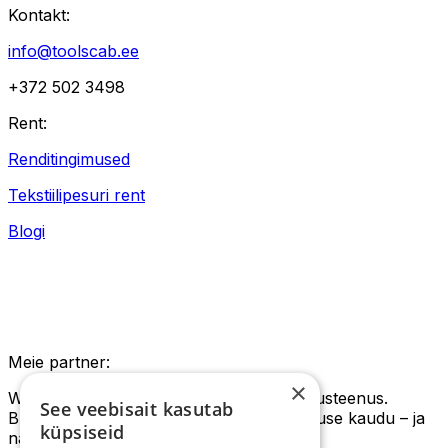
Kontakt
:
info@toolscab.ee
+372 502 3498
Rent
:
Renditingimused
Tekstiilipesuri rent
Blogi
Meie partner
:
×
WiseClean on nõudluspõhine kodukoristusteenus.
See veebisait kasutab
Broneeri usaldusväärne koristaja rakenduse kaudu – ja
küpsiseid
naudi puhast kodu!