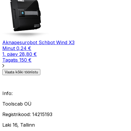
Aknapesurobot Schbot Wind X3
Minut
0,24
€
1. päev
28,80
€
Tagatis
150
€
Vaata kõiki tööriistu
Info
:
Toolscab OÜ
Registrikood
: 14215193
Laki 16, Tallinn