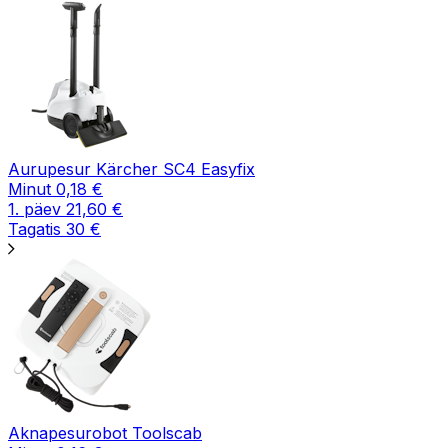
Aurupesur Kärcher SC4 Easyfix
Minut
0,18
€
1. päev
21,60
€
Tagatis
30
€
Aknapesurobot Toolscab