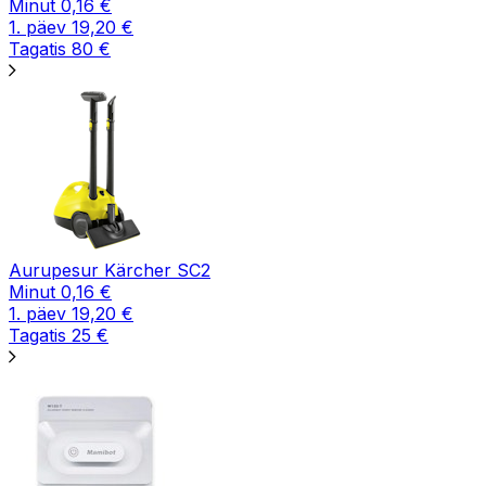
Minut
0,16
€
1. päev
19,20
€
Tagatis
80
€
Aurupesur Kärcher SC2
Minut
0,16
€
1. päev
19,20
€
Tagatis
25
€