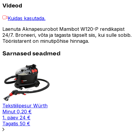
Videod
Kuidas kasutada.
Laenuta Aknapesurobot Mamibot W120-P rendikapist
24/7. Broneeri, võta ja tagasta täpselt siis, kui sulle sobib.
Tööriistarent on minutipõhise hinnaga.
Sarnased seadmed
Tekstiilipesur Würth
Minut
0,20
€
1. päev
24
€
Tagatis
50
€